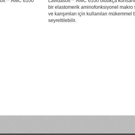
soft™ AMC 6100
Lavidasoft™ AMC 6100 oldukça konsantre
bir elastomerik aminofonksiyonel makro si
ve karışımları için kullanılan mükemmel 
seyreltilebilir.