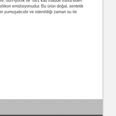
, non-iyonik ve %61 katı madde ihtiva eden
likon emülsiyonudur. Bu ürün doğal, sentetik
bir yumuşatıcıdır ve istenildiği zaman su ile