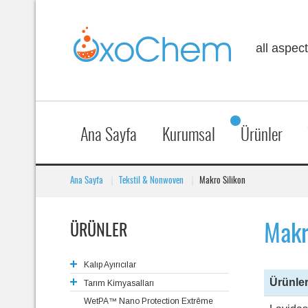
all aspec
Ana Sayfa
Kurumsal
Ürünler
Ana Sayfa
»
Tekstil & Nonwoven
»
Makro Silikon
Makr
ÜRÜNLER
Kalıp Ayırıcılar
Ürünle
Tarım Kimyasalları
Gıda Ambalajlama
WetPA™ Nano Protection Extrême
Ayakkabı Taban İmalatı
Yayıcı ve Yapıştırıcı